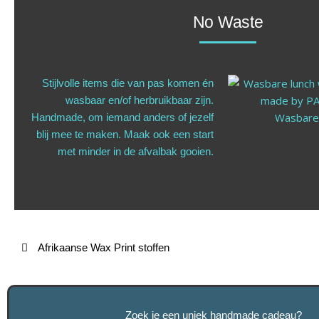
No Waste
Stijlvolle items die van pas komen én
wasbaar en/of herbruikbaar zijn.
Wasbare 
Handmade, om iemand anders of jezelf
blij mee te maken. Maak ook een start
met minder in de afvalbak gooien.
Afrikaanse Wax Print stoffen
Zoek je een uniek handmade cadeau?