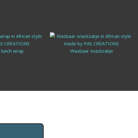
lunch wrap
Wasbare lunch wrap
Wasbaar snackzakje