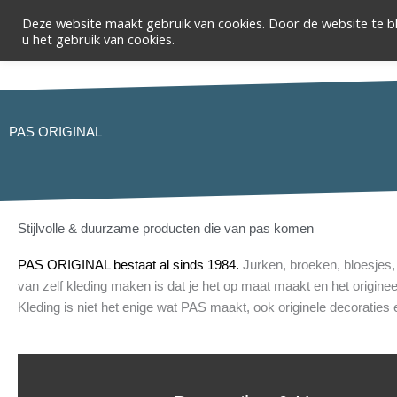
Ga
Deze website maakt gebruik van cookies. Door de website te bl
Zoeken
naar
u het gebruik van cookies.
de
inhoud
PAS ORIGINAL
Stijlvolle & duurzame producten die van pas komen
PAS ORIGINAL bestaat al sinds 1984.
Jurken, broeken, bloesjes,
van zelf kleding maken is dat je het op maat maakt en het originee
Kleding is niet het enige wat PAS maakt, ook originele decorati