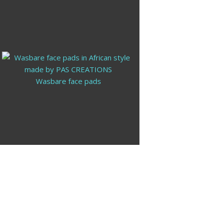
Wasbare lunch wrap
Wasbaar snackzakje
Wasbare face pads
Wasbare lunch wrap
Wasbaar snackzak
Wasbare face 