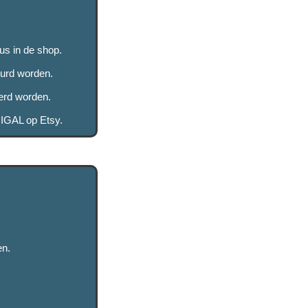
us in de shop.
uurd worden.
erd worden.
GIGAL op Etsy.
en.
.