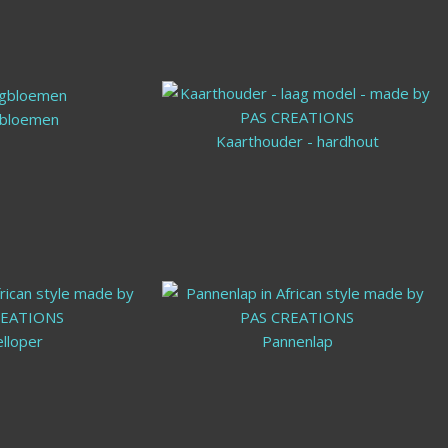
bloemen
Droogbloemen
Kaarthouder - hardhout
lloper
Tafelloper
Pannenlap