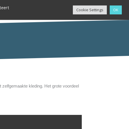
teert
Cookie Settings
OK
IONS
SHOP
CONTACT
t zelfgemaakte kleding. Het grote voordeel