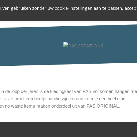
ijven gebruiken zonder uw cookie-instellingen aan te passen, accep
OVER PAS
CREAT
 in de loop der jaren is de kledingkast van PAS vol komen hangen me
l is. Je moet een beetje handig zijn en dan kom je een heel eind.
es en no waste items maken onderdeel uit van PAS ORIGINAL.