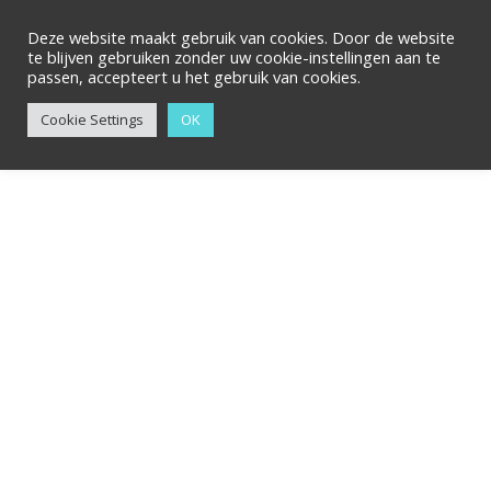
Ga
Zoeken
naar
Deze website maakt gebruik van cookies. Door de website
te blijven gebruiken zonder uw cookie-instellingen aan te
de
passen, accepteert u het gebruik van cookies.
inhoud
Cookie Settings
OK
Prijsklasse:
Kussen
€19,00
aantal
tot
€23,00