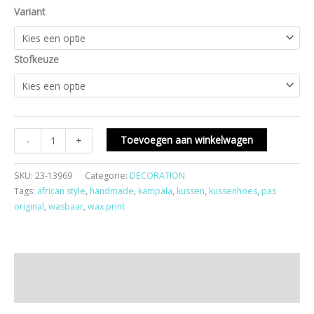
Variant
Stofkeuze
Toevoegen aan winkelwagen
-
+
SKU:
23-13969
Categorie:
DECORATION
Tags:
african style
,
handmade
,
kampala
,
kussen
,
kussenhoes
,
pas
original
,
wasbaar
,
wax print
Beschrijving
Aanvullende informatie