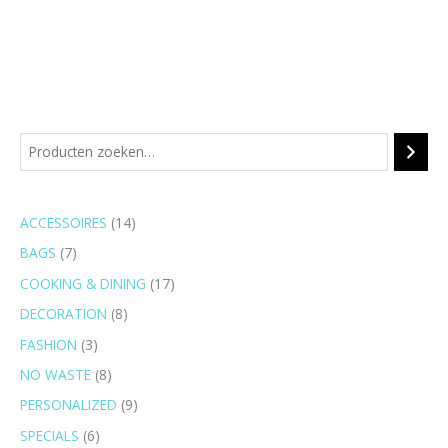
7
3
6
8
8
1
9
1
p
p
p
p
p
4
p
7
r
r
r
r
r
p
r
p
ACCESSOIRES
14
o
o
o
o
o
r
o
r
BAGS
7
d
d
d
d
d
o
d
o
u
u
u
u
u
d
u
d
COOKING & DINING
17
c
c
c
c
c
u
c
u
DECORATION
8
t
t
t
t
t
c
t
c
FASHION
3
e
e
e
e
e
t
e
t
NO WASTE
8
n
n
n
n
n
e
n
e
PERSONALIZED
9
n
n
SPECIALS
6