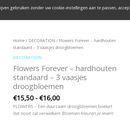
ijven gebruiken zonder uw cookie-instellingen aan te passen, accep
OVER PAS
CREAT
Prijsklasse:
Flowers
Home
/
DECORATION
/ Flowers Forever – hardhouten
€15,50
Forever
standaard – 3 vaasjes droogbloemen
tot
-
DECORATION
€16,00
hardhouten
Flowers Forever – hardhouten
standaard
standaard – 3 vaasjes
-
3
droogbloemen
vaasjes
droogbloemen
€
15,50
-
€
16,00
aantal
FLOWERS – Een duurzaam droogbloemen boeket
dat nooit zal verwelken!
Bloemen kleuren je leven!