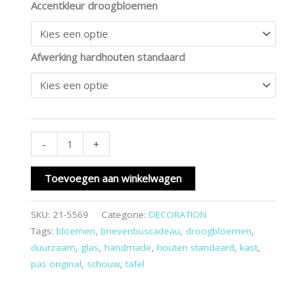
Accentkleur droogbloemen
Afwerking hardhouten standaard
-
+
Toevoegen aan winkelwagen
SKU:
21-5569
Categorie:
DECORATION
Tags:
bloemen
,
brievenbuscadeau
,
droogbloemen
,
duurzaam
,
glas
,
handmade
,
houten standaard
,
kast
,
pas original
,
schouw
,
tafel