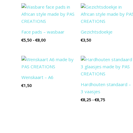
Prijsklasse:
€5,50
tot
€8,00
Face pads – wasbaar
Gezichtsdoekje
€
5,50
-
€
8,00
€
3,50
Prijsklasse:
€8,25
tot
€8,75
Wenskaart – A6
Hardhouten standaard –
€
1,50
3 vaasjes
€
8,25
-
€
8,75