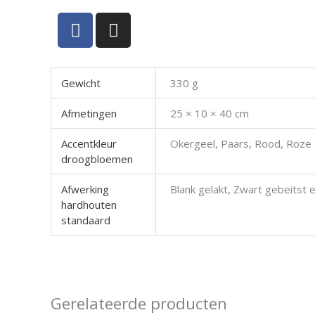
F
I
a
n
c
s
e
t
Gewicht
330 g
b
a
o
g
Afmetingen
25 × 10 × 40 cm
o
r
k
a
Accentkleur
Okergeel, Paars, Rood, Roze
m
droogbloemen
Afwerking
Blank gelakt, Zwart gebeitst e
hardhouten
standaard
Gerelateerde producten