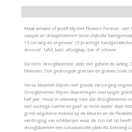
Beschrijving
Aanvullende informatie
Maak iemand of jezelf blij met Flowers Forever,
een 
vaasjes en droogbloemen
! Deze stijlvolle handgema
15 cm lang en ongeveer 25 prachtige handgeselect
dressoir, tafel, kast, afzuigkap, bar of schouw.
De term ‘droogbloemen’ dekt niet geheel de lading
bloemen. Ook gedroogde grassen en granen zoals ta
Verse bloemen blijven met goede verzorging ongevee
Droogbloemen blijven daarentegen veel langer goed
half jaar. Houd er rekening mee dat droogbloemen ni
niet vochtige ruimte en geef ze nooit water: daar he
grote negatieve invloed op de kleuren en de flexibili
verdroging van schilderijen waar de zon vat op heef
droogbloemen een schaduwvolle plek! Als beloning zu