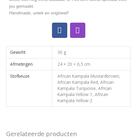
jou gemaakt.
Handmade, uniek en origineel!
F
I
a
n
c
s
e
t
Gewicht
30 g
b
a
o
g
Afmetingen
24 × 20 × 0,5 cm
o
r
Stofkeuze
African Kampala Mustardbrown,
k
a
African Kampala Red, African
m
Kampala Turquoise, African
Kampala Yellow-1, African
Kampala Yellow-2
Gerelateerde producten