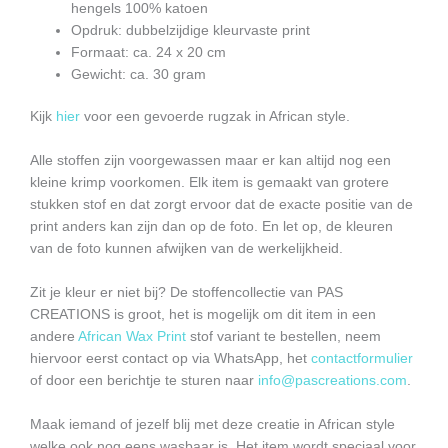
hengels 100% katoen
Opdruk: dubbelzijdige kleurvaste print
Formaat: ca. 24 x 20 cm
Gewicht: ca. 30 gram
Kijk
hier
voor een gevoerde rugzak in African style.
Alle stoffen zijn voorgewassen maar er kan altijd nog een
kleine krimp voorkomen. Elk item is gemaakt van grotere
stukken stof en dat zorgt ervoor dat de exacte positie van de
print anders kan zijn dan op de foto. En let op, de kleuren
van de foto kunnen afwijken van de werkelijkheid.
Zit je kleur er niet bij? De stoffencollectie van PAS
CREATIONS is groot, het is mogelijk om dit item in een
andere
African Wax Print
stof variant te bestellen, neem
hiervoor eerst contact op via WhatsApp, het
contactformulier
of door een berichtje te sturen naar
info@pascreations.com
.
Maak iemand of jezelf blij met deze creatie in African style
welke ook nog eens wasbaar is. Het item wordt speciaal voor