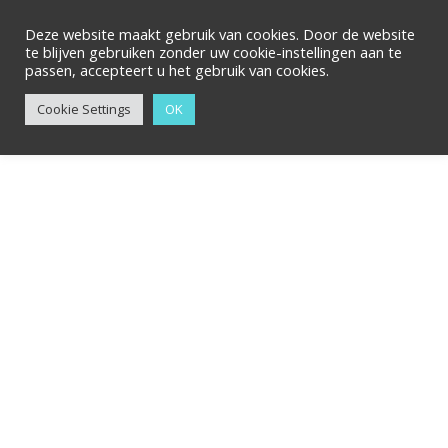
Ga
Zoeken
naar
Deze website maakt gebruik van cookies. Door de website
te blijven gebruiken zonder uw cookie-instellingen aan te
de
passen, accepteert u het gebruik van cookies.
inhoud
Cookie Settings
OK
Book
bag
aantal