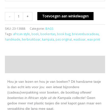
Toevoegen aan winkelwagen
-
+
SKU:
23-13888
Categorie:
BAGS
Tags:
african style
,
boek
,
boekentas
,
book bag
,
brievenbuscadeau
,
handmade
,
herbruikbaar
,
kampala
,
pas original
,
wasbaar
,
wax print
Beschrijving
Aanvullende informatie
Hou je van lezen en hou je van boeken? Dit handzame tasje
is dan echt iets voor jou: een ietwat bijzondere
(cadeau)verpakking voor boeken, de b
ookbag oftewel
boekentas in African style uit de Kampala collectie
! Geen
gedoe meer met plastic tasjes die snel kapot gaan maar een
verpakking die lang mee gaat.