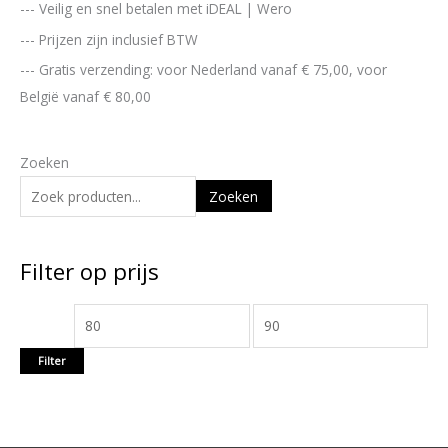
i
i
--- Veilig en snel betalen met iDEAL | Wero
j
j
--- Prijzen zijn inclusief BTW
s
s
--- Gratis verzending: voor Nederland vanaf € 75,00, voor
België vanaf € 80,00
Zoeken
Zoeken
Filter op prijs
Filter