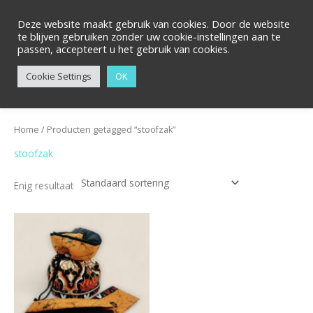
Ga
naar
Deze website maakt gebruik van cookies. Door de website
te blijven gebruiken zonder uw cookie-instellingen aan te
de
passen, accepteert u het gebruik van cookies.
inhoud
Zoeken
Cookie Settings
OK
Home
/ Producten getagged “stoofzak”
stoofzak
Enig resultaat