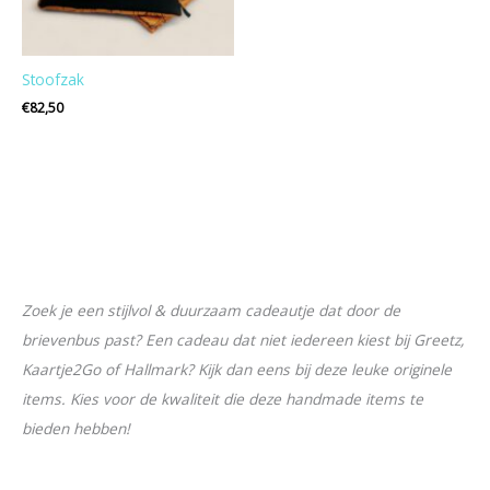
Stoofzak
€
82,50
Zoek je een stijlvol & duurzaam cadeautje dat door de
M
M
brievenbus past? Een cadeau dat niet iedereen kiest bij Greetz,
i
a
Kaartje2Go of Hallmark? Kijk dan eens bij deze leuke originele
n
x
items. Kies voor de kwaliteit die deze handmade items te
.
.
bieden hebben!
p
p
r
r