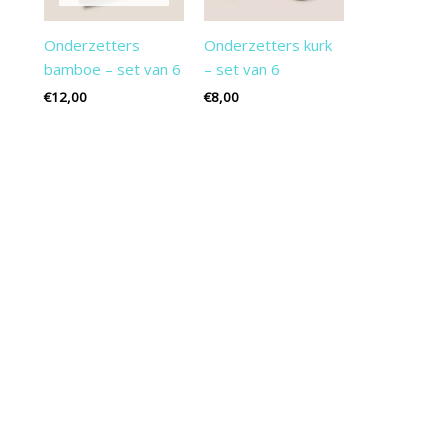
Onderzetters
Onderzetters kurk
bamboe – set van 6
– set van 6
€
12,00
€
8,00