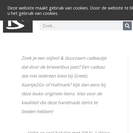
Ga
Deze website maakt gebruik van cookies. Door de website te bl
naar
u het gebruik van cookies.
de
inhoud
Zoeken
Zoek je een stijlvol & duurzaam cadeautje
M
M
dat door de brievenbus past? Een cadeau
i
a
dat niet iedereen kiest bij Greetz,
n
x
Kaartje2Go of Hallmark? Kijk dan eens bij
.
.
deze leuke originele items. Kies voor de
p
p
kwaliteit die deze handmade items te
r
r
bieden hebben!
i
i
j
j
s
s
--- Veilig en snel betalen met iDEAL | Wero