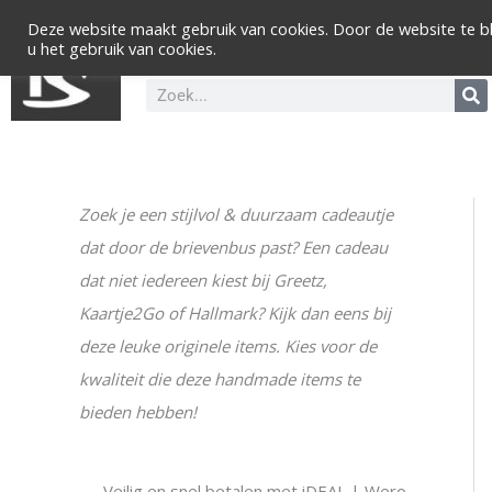
Ga
Deze website maakt gebruik van cookies. Door de website te bl
naar
u het gebruik van cookies.
de
inhoud
Zoeken
Zoek je een stijlvol & duurzaam cadeautje
M
M
dat door de brievenbus past? Een cadeau
i
a
dat niet iedereen kiest bij Greetz,
n
x
Kaartje2Go of Hallmark? Kijk dan eens bij
.
.
deze leuke originele items. Kies voor de
p
p
kwaliteit die deze handmade items te
r
r
bieden hebben!
i
i
j
j
s
s
--- Veilig en snel betalen met iDEAL | Wero